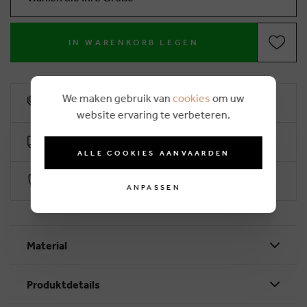
IN WARENKORB LEGEN
We maken gebruik van
cookies
om uw
10% Treuerabatt
website ervaring te verbeteren.
Kostenlose Lieferung ab €50 (2-4 Arbeitstage)
ALLE COOKIES AANVAARDEN
Sichere Zahlung durch Worldline
ANPASSEN
Material
Produktdetails