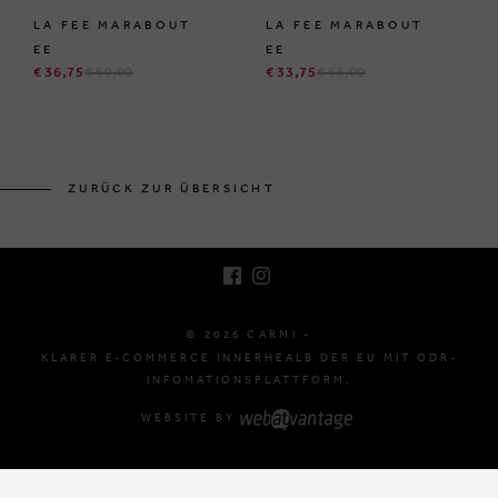
LA FEE MARABOUT
LA FEE MARABOUT
EE
EE
€ 36,75
€ 69,00
€ 33,75
€ 65,00
BRUSSELSESTEENWEG 129
1980 ZEMST, BELGIEN
ZURÜCK ZUR ÜBERSICHT
E. INFO@CARMI.BE
T. +32 (0)16 61 71 60
© 2026 CARMI -
KLARER E-COMMERCE INNERHEALB DER EU MIT ODR-
INFOMATIONSPLATTFORM.
WEBSITE BY