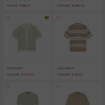
€ 99,95
€ 48,75
€ 270,00
€ 141,75
CASTART
LES DEUX
€ 219,00
€ 111,75
€ 169,00
€ 74,25