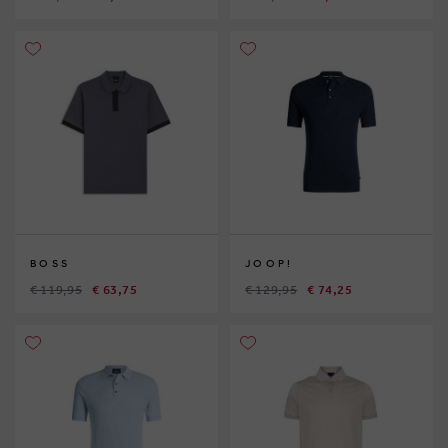
BOSS
JOOP!
€ 119,95
€ 63,75
€ 129,95
€ 74,25