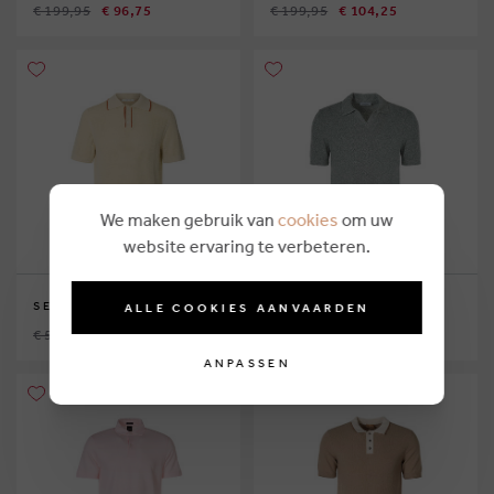
€ 199,95
€ 96,75
€ 199,95
€ 104,25
We maken gebruik van
cookies
om uw
website ervaring te verbeteren.
SELECTED HOMME
GRAN SASSO
ALLE COOKIES AANVAARDEN
€ 59,99
€ 33,75
€ 189,95
€ 96,75
ANPASSEN