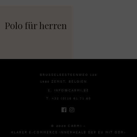
Polo für herren
BRUSSELSESTEENWEG 129
1980 ZEMST, BELGIEN
E. INFO@CARMI.BE
T. +32 (0)16 61 71 60
© 2026 CARMI -
KLARER E-COMMERCE INNERHEALB DER EU MIT ODR-