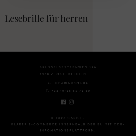
Lesebrille für herren
BRUSSELSESTEENWEG 129
1980 ZEMST, BELGIEN
E. INFO@CARMI.BE
T. +32 (0)16 61 71 60
© 2026 CARMI -
KLARER E-COMMERCE INNERHEALB DER EU MIT ODR-
INFOMATIONSPLATTFORM.