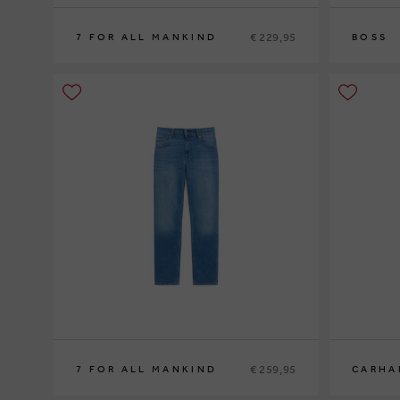
€ 229,95
7 FOR ALL MANKIND
BOSS
30
31
32
33
30
31
32
3
€ 259,95
7 FOR ALL MANKIND
CARHA
30
31
32
33
26
27
28