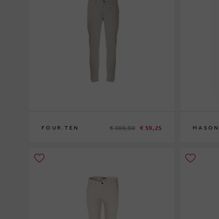
€ 109,90
€ 59,25
FOUR.TEN
MASON
50
48
50