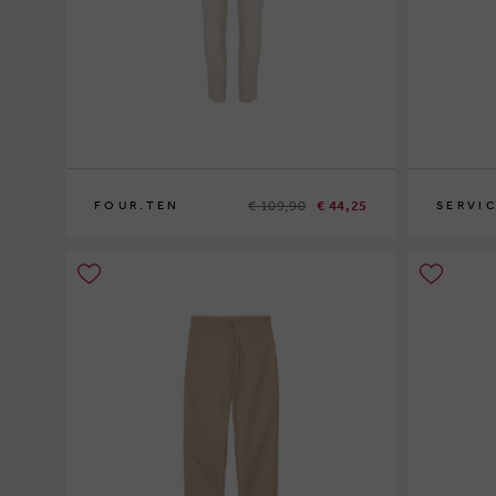
€ 109,90
€ 44,25
FOUR.TEN
SERVI
50
S