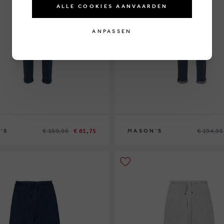
ALLE COOKIES AANVAARDEN
ANPASSEN
€ 169,95
€ 81,75
€ 194,95
'S
MASON'S
52