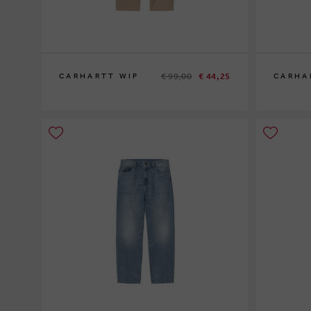
€ 99,00
€ 44,25
CARHARTT WIP
CARHA
26
27
28
29
30
31
33
26
27
32