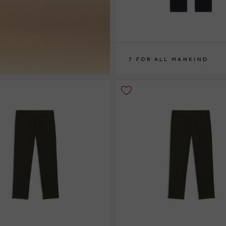
7 FOR ALL MANKIND
30
31
32
33