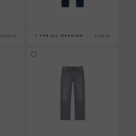
€ 229,95
€ 229,95
7 FOR ALL MANKIND
30
31
32
33