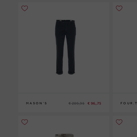
€ 209,95
€ 96,75
MASON'S
FOUR.
52
46