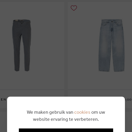
€ 114,90
€ 44,25
€ 129,00
TEN
CARHARTT WIP
27
28
We maken gebruik van
cookies
om uw
website ervaring te verbeteren.