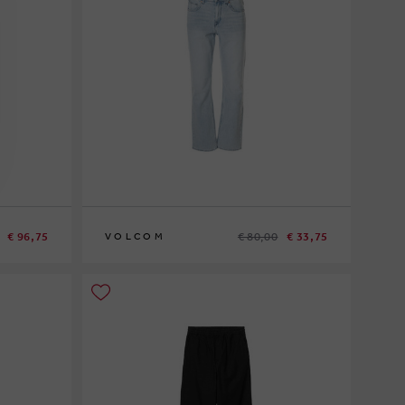
€ 96,75
€ 80,00
€ 33,75
VOLCOM
28
29
30
31