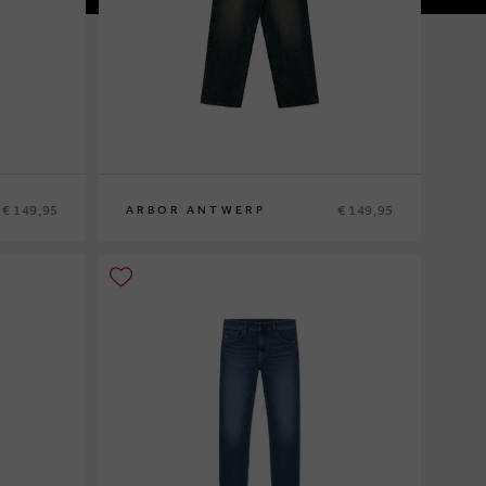
€ 149,95
€ 149,95
ARBOR ANTWERP
XS/28
S/30
M/32
L/34