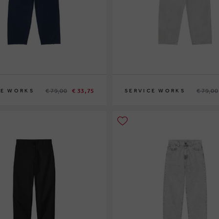
€ 79,00
€ 33,75
€ 79,00
CE WORKS
SERVICE WORKS
M
XL