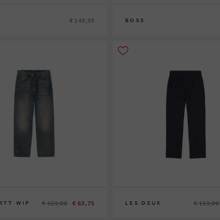
€ 149,95
BOSS
3
34
35
36
38
30
31
32
33
34
35
36
€ 129,00
€ 63,75
€ 119,00
RTT WIP
LES DEUX
M