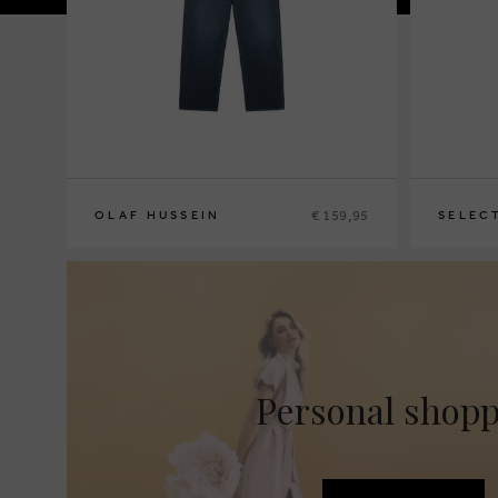
€ 159,95
OLAF HUSSEIN
SELEC
S
M
L
XL
46
48
50
5
Personal shop