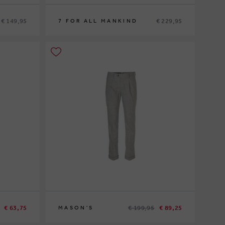
€ 149,95
€ 229,95
7 FOR ALL MANKIND
30
31
32
33
€ 63,75
€ 199,95
€ 89,25
MASON'S
52
54