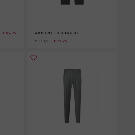
€ 63,75
ARMANI EXCHANGE
€ 179,95
€ 71,25
30
31
32
33
36