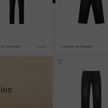
€ 79,99
TED HOMME
ARBOR ANTWERP
2
XS/28
S/30
M/32
L/34
ping