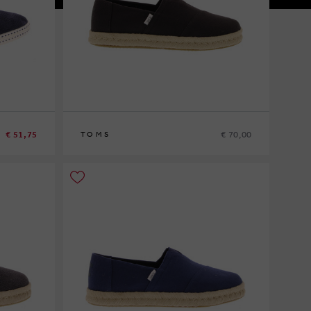
€ 51,75
€ 70,00
TOMS
41
42
42½
43
43½
44
44½
45
46