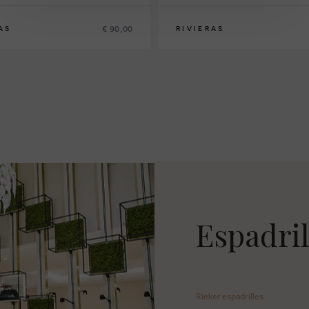
€ 90,00
AS
RIVIERAS
40
41
42
43
44
45
Espadril
Rieker espadrilles