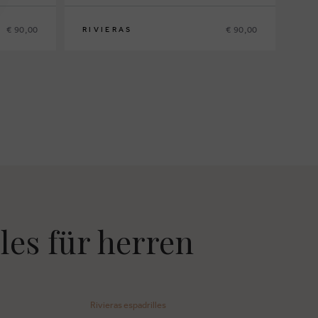
€ 90,00
€ 90,00
RIVIERAS
41
42
43
44
45
46
les für herren
Rivieras espadrilles