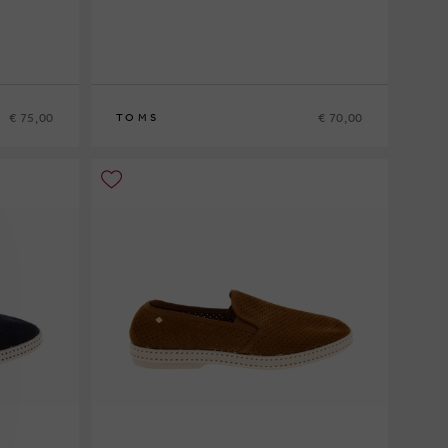
€ 75,00
€ 70,00
TOMS
40½
41
42½
43½
44
44½
45
46