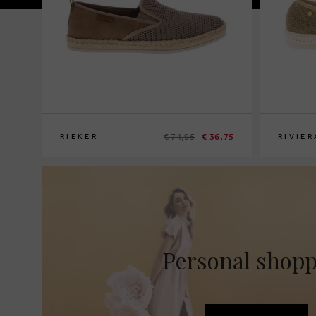
€ 74,95
€ 36,75
RIEKER
RIVIER
43
43
44
45
Personal shop