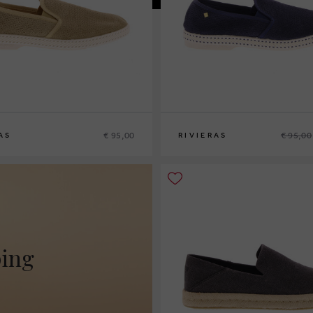
€ 95,00
€ 95,00
AS
RIVIERAS
40
41
43
44
ping