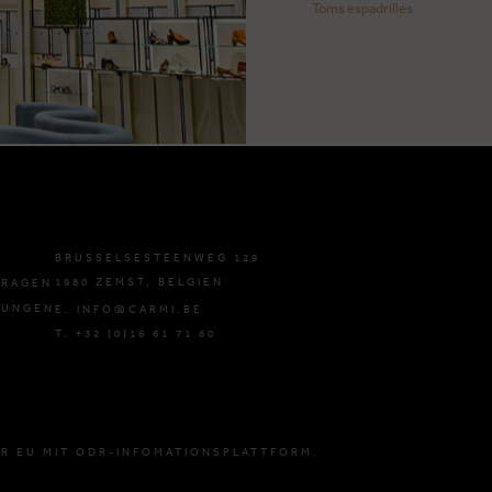
Toms espadrilles
BRUSSELSESTEENWEG 129
1980 ZEMST, BELGIEN
FRAGEN
GUNGEN
E. INFO@CARMI.BE
T. +32 (0)16 61 71 60
R EU MIT ODR-INFOMATIONSPLATTFORM.