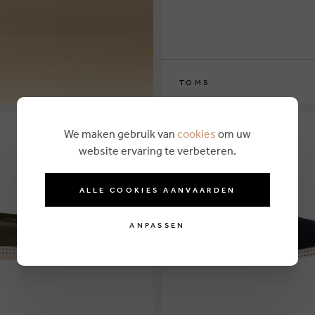
TOMS
40½
41
43½
44
44½
45
46
We maken gebruik van
cookies
om uw
website ervaring te verbeteren.
ALLE COOKIES AANVAARDEN
ANPASSEN