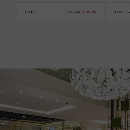
€ 85,00
€ 29,25
TOMS
RIVIER
44½
41
43
44