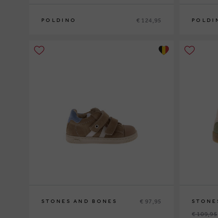
€ 124,95
POLDINO
POLDI
26
27
28
29
30
31
26
27
28
2
€ 97,95
STONES AND BONES
STONE
€ 109,95