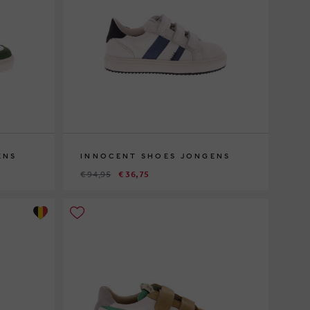
ENS
INNOCENT SHOES JONGENS
€ 94,95
€ 36,75
26
28
29
30