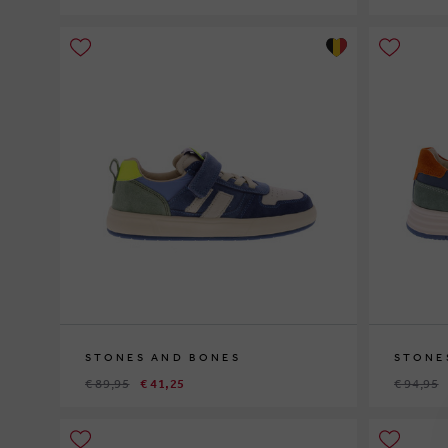
22
23
24
25
26
27
28
2
STONES AND BONES
STONE
€ 89,95
€ 41,25
€ 94,95
29
30
35
36
37
35