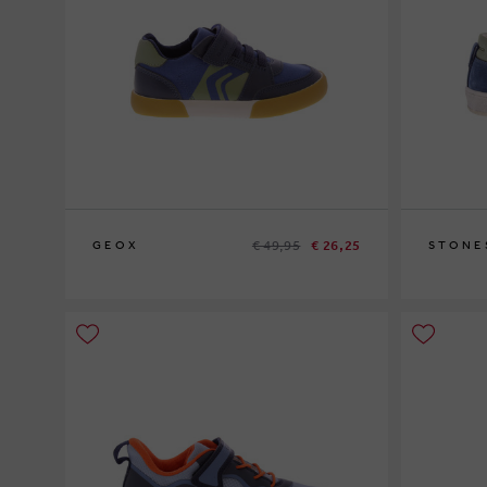
€ 49,95
€ 26,25
GEOX
STONE
25
26
26
28
30
3