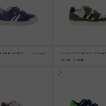
€ 114,95
S AND BONES
INNOCENT SHOES JONG
€ 89,95
€ 41,25
1
32
33
35
26
29
30
31
32