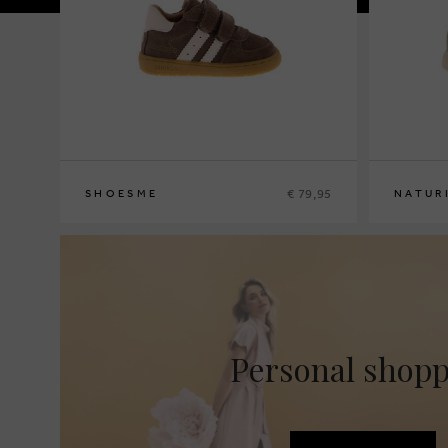
€ 79,95
SHOESME
NATUR
21
22
23
24
25
22
23
24
2
Personal shop