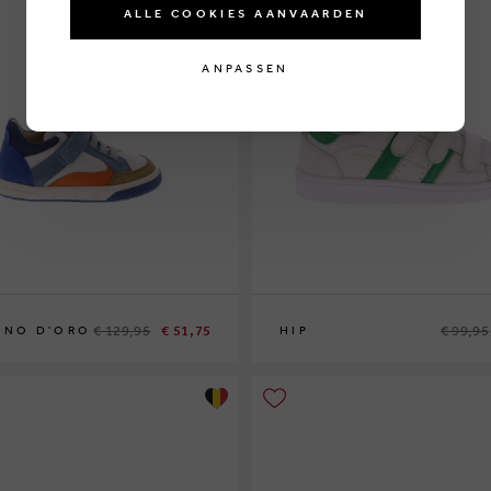
ALLE COOKIES AANVAARDEN
ANPASSEN
€ 129,95
€ 51,75
€ 99,95
INO D'ORO
HIP
31
32
33
34
35
36
37
38
39
40