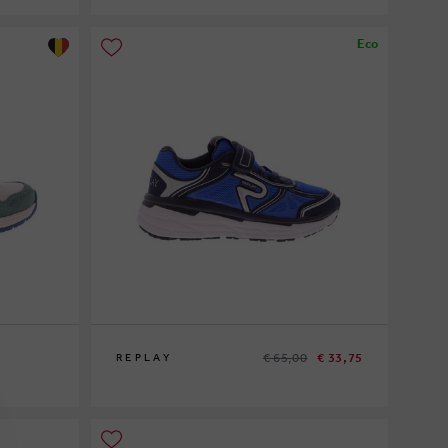
20
21
22
23
24
25
Eco
€ 65,00
€ 33,75
REPLAY
35
36
38
39