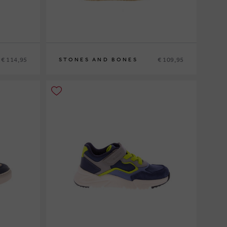
€ 114,95
€ 109,95
STONES AND BONES
24
25
26
27
28
29
30
31
32