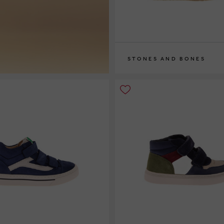
STONES AND BONES
28
29
30
31
32
33
34
35
36