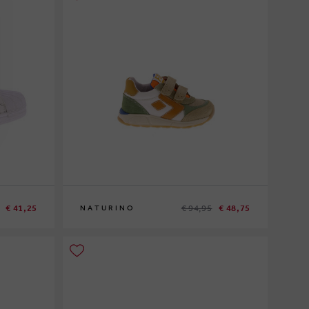
€ 41,25
€ 94,95
€ 48,75
NATURINO
22
23