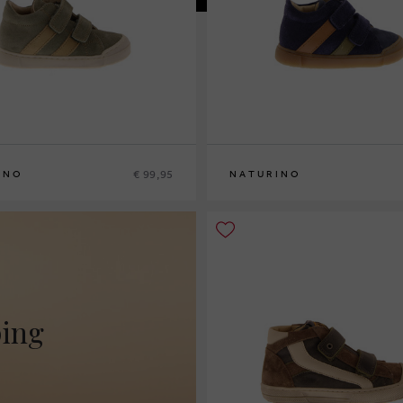
€ 99,95
INO
NATURINO
5
21
22
23
24
ping