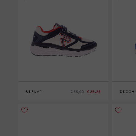
€ 65,00
€ 26,25
REPLAY
ZECCH
30
32
33
34
35
36
39
22
24
25