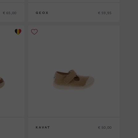
€ 65,00
€ 59,95
GEOX
25
26
27
28
29
30
31
32
€ 50,00
KAVAT