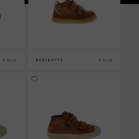
€ 99,95
€ 92,95
BABYBOTTE
20
21
22
23