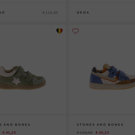
€ 124,95
NO
GEOX
9
30
24
25
26
27
S AND BONES
STONES AND BONES
€ 41,25
€ 129,95
€ 59,25