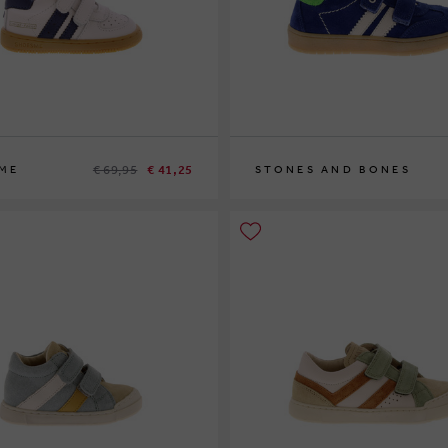
€ 69,95
€ 41,25
ME
STONES AND BONES
25
26
27
28
29
30
31
33
34