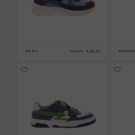
€ 55,00
€ 29,25
GEOX
SHOES
28
30
33
25