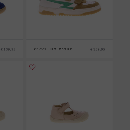
€ 109,95
€ 159,95
ZECCHINO D'ORO
33
34
35
36
37
38