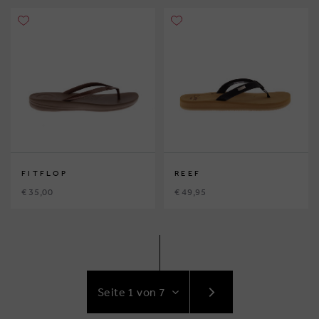
FITFLOP
REEF
€ 35,00
€ 49,95
GEHE
ZUR
NÄCHSTE
SEITE