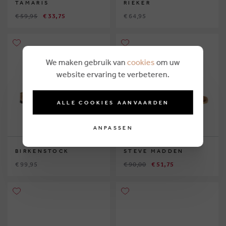
TAMARIS
RIEKER
€ 59,95
€ 33,75
€ 64,95
We maken gebruik van
cookies
om uw
website ervaring te verbeteren.
ALLE COOKIES AANVAARDEN
ANPASSEN
BIRKENSTOCK
STEVE MADDEN
€ 99,95
€ 90,00
€ 51,75