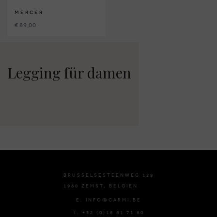
MERCER
€ 89,00
Legging für damen
BRUSSELSESTEENWEG 129
1980 ZEMST, BELGIEN
E. INFO@CARMI.BE
T. +32 (0)16 61 71 60