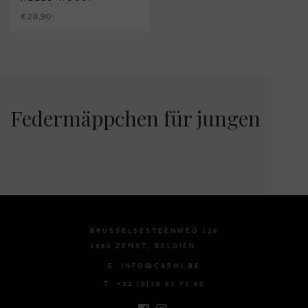
€ 28,90
Federmäppchen für jungen
BRUSSELSESTEENWEG 129
1980 ZEMST, BELGIEN
E. INFO@CARMI.BE
T. +32 (0)16 61 71 60