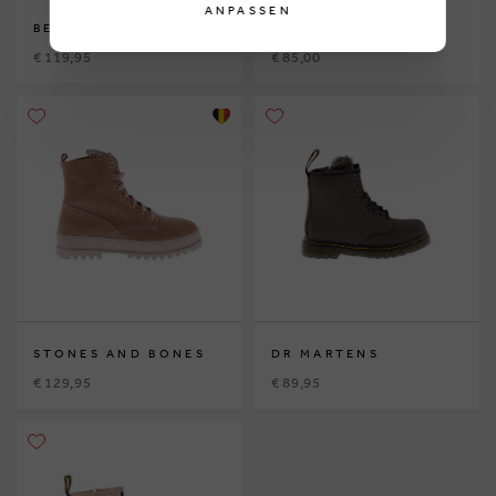
ANPASSEN
BEBERLIS
GEOX
€ 119,95
€ 85,00
STONES AND BONES
DR MARTENS
€ 129,95
€ 89,95