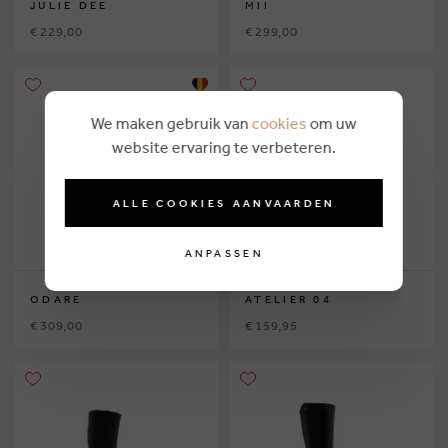
JULIE DEE
MII
€ 229,00
€ 299,00
We maken gebruik van
cookies
om uw
website ervaring te verbeteren.
ALLE COOKIES AANVAARDEN
ANPASSEN
ODARE
ATELIER 04
€ 309,00
€ 159,95