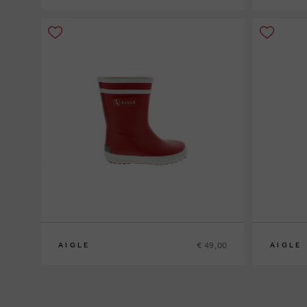
30
31
34
30
32
€ 49,00
AIGLE
AIGLE
20
24
25
26
27
28
29
30
31
32
33
34
35
36
37
24
25
26
2