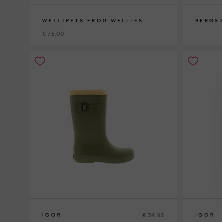
WELLIPETS FROG WELLIES
BERGS
€ 75,00
25
26/27
28
29
30
31/32
33
34
35/36
25
26
27
2
€ 34,95
IGOR
IGOR