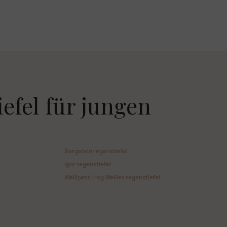
efel für jungen
Bergstein regenstiefel
Igor regenstiefel
Wellipets Frog Wellies regenstiefel