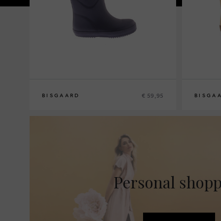
€ 59,95
BISGAARD
BISGA
28
29
30
31
32
33
34
35
22
23
24
2
Personal shop