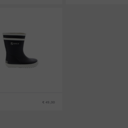
24
25
26
27
28
29
30
31
32
33
34
€ 49,00
7
28
29
30
31
32
33
34
35
36
37
38