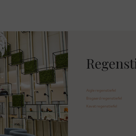
Regensti
Aigle regenstiefel
Bisgaard regenstiefel
Kavat regenstiefel