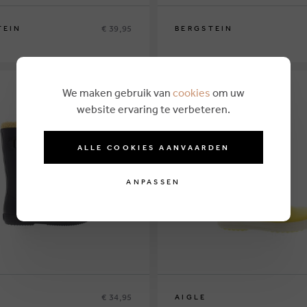
€ 39,95
TEIN
BERGSTEIN
8
29
30
31
33
34
35
24
26
29
31
32
33
34
We maken gebruik van
cookies
om uw
website ervaring te verbeteren.
ALLE COOKIES AANVAARDEN
ANPASSEN
€ 34,95
AIGLE