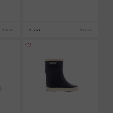
€ 49,00
€ 39,95
AIGLE
20
21
22
23