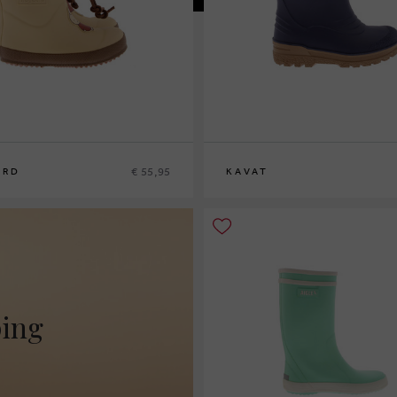
€ 55,95
ARD
KAVAT
5
26
25
26
27
28
29
30
31
32
33
ping