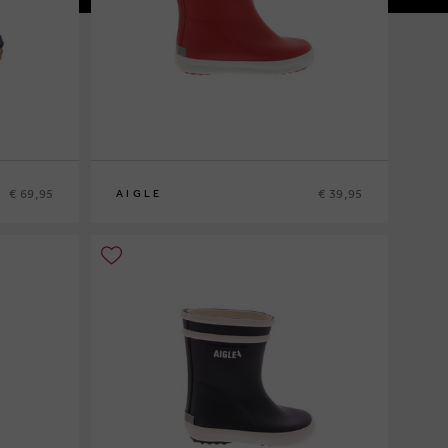
€ 69,95
€ 39,95
AIGLE
20
21
22
23