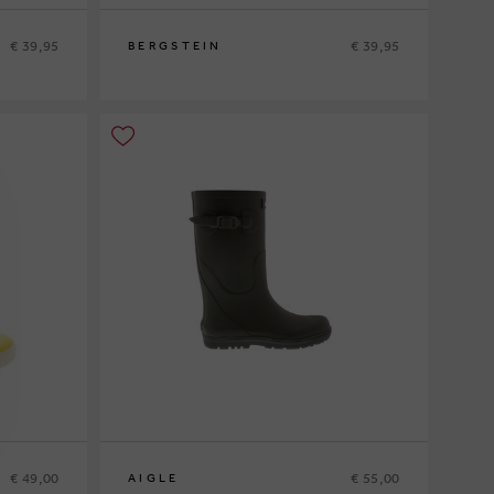
€ 39,95
€ 39,95
BERGSTEIN
24
25
28
29
30
31
32
34
35
€ 49,00
€ 55,00
AIGLE