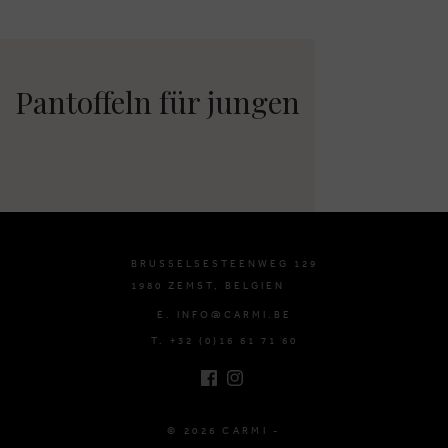
Pantoffeln für jungen
BRUSSELSESTEENWEG 129
1980 ZEMST, BELGIEN
E. INFO@CARMI.BE
T. +32 (0)16 61 71 60
© 2026 CARMI -