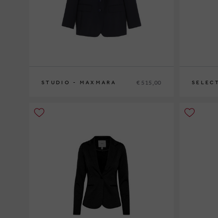
€ 515,00
STUDIO - MAXMARA
SELEC
40
42
44
34
36
38
4