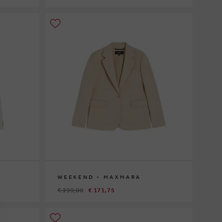
S
M
L
WEEKEND - MAXMARA
€ 399,00
€ 171,75
42
44