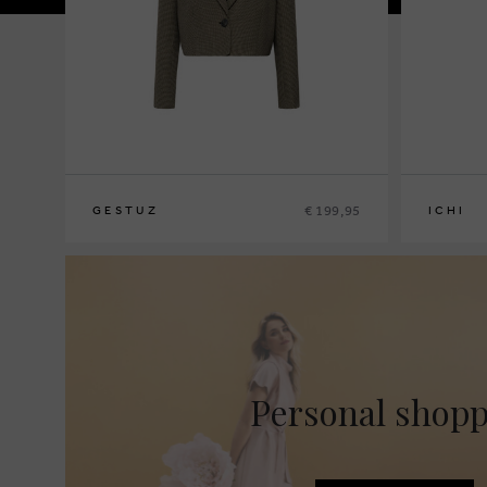
€ 199,95
GESTUZ
ICHI
34
36
38
40
S
M
L
XL
Personal shop