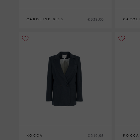
€ 339,00
CAROLINE BISS
CAROL
36
38
40
42
44
34
36
38
4
€ 219,95
KOCCA
KOCCA