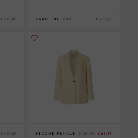
€ 319,00
€ 329,00
CAROLINE BISS
36
38
40
42
44
€ 419,00
€ 184,95
€ 81,75
SECOND FEMALE