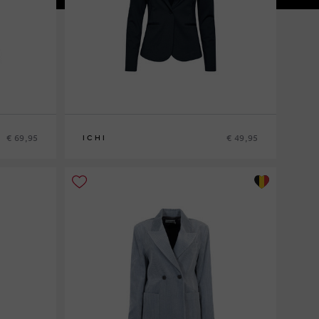
€ 69,95
€ 49,95
ICHI
S
M
L
XL