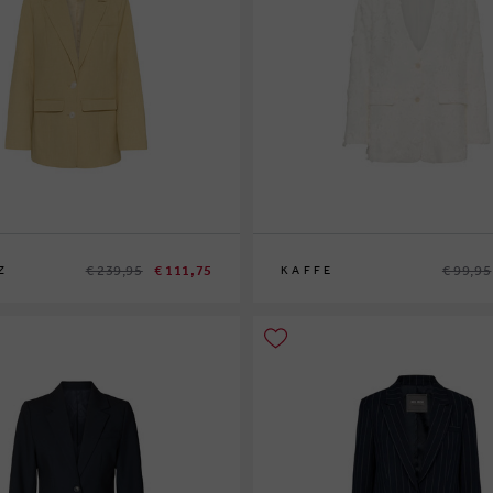
€ 239,95
€ 111,75
€ 99,95
Z
KAFFE
36
38
40