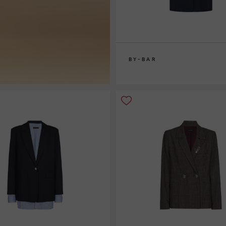
BY-BAR
XS
S
M
L