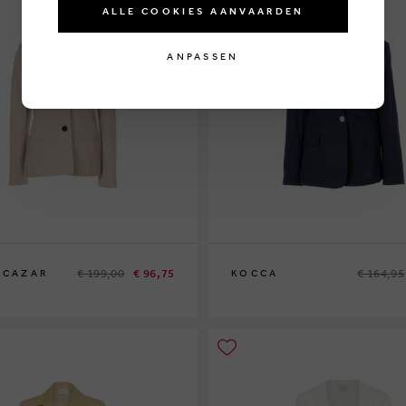
ALLE COOKIES AANVAARDEN
ANPASSEN
€ 199,00
€ 96,75
€ 164,95
LCAZAR
KOCCA
XS
L