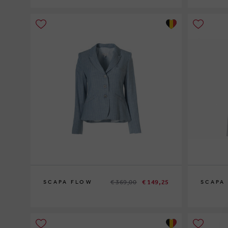
XS
S
M
L
XL
XS
S
M
L
XL
€ 369,00
€ 149,25
SCAPA FLOW
SCAPA
42
44
38
40
42
4