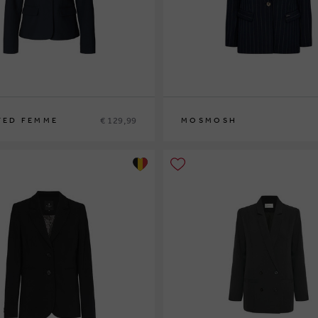
€ 129,99
TED FEMME
MOSMOSH
0
42
36
40