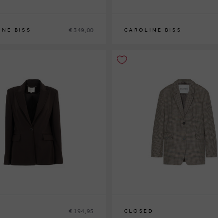
€ 349,00
INE BISS
CAROLINE BISS
0
42
44
34
36
38
40
42
44
€ 194,95
CLOSED