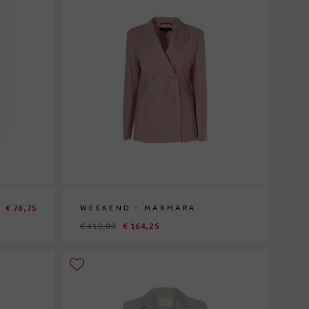
€ 78,75
WEEKEND - MAXMARA
€ 419,00
€ 164,25
38
42