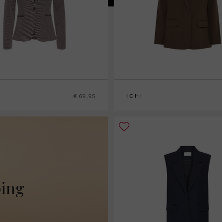
€ 69,95
ICHI
34
36
38
40
ping