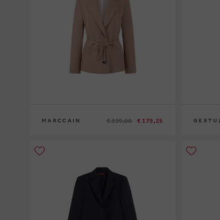
€ 399,00
€ 179,25
MARCCAIN
GESTU
4
5
36
38