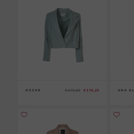
€ 375,00
€ 179,25
OSCAR
ANA A
34
40
42
36