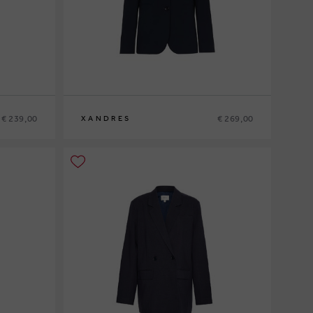
€ 239,00
€ 269,00
XANDRES
36
38
40
42
44
46
48