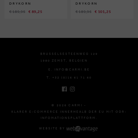
DRYKORN
DRYKORN
€ 189,95
€ 89,25
€ 189,95
€ 101,25
BRUSSELSESTEENWEG 129
1980 ZEMST, BELGIEN
E. INFO@CARMI.BE
T. +32 (0)16 61 71 60
© 2026 CARMI -
KLARER E-COMMERCE INNERHEALB DER EU MIT ODR-
INFOMATIONSPLATTFORM.
WEBSITE BY