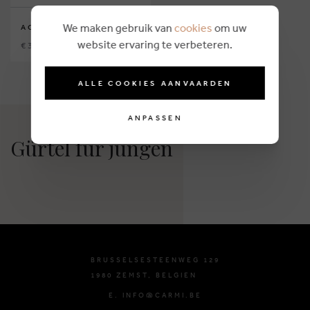
We maken gebruik van
cookies
om uw
AO76
website ervaring te verbeteren.
€ 39,00
ALLE COOKIES AANVAARDEN
ANPASSEN
Gürtel für jungen
BRUSSELSESTEENWEG 129
1980 ZEMST, BELGIEN
E. INFO@CARMI.BE