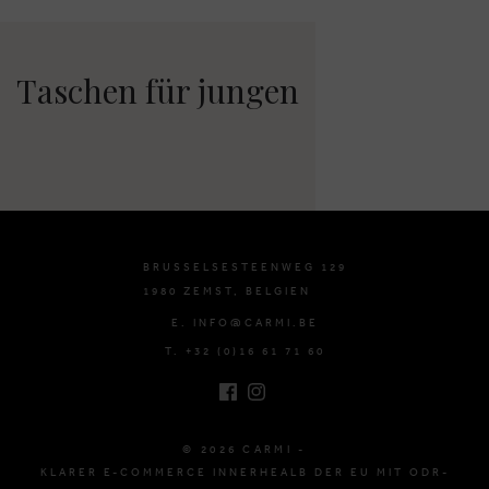
Taschen für jungen
BRUSSELSESTEENWEG 129
1980 ZEMST, BELGIEN
E. INFO@CARMI.BE
T. +32 (0)16 61 71 60
© 2026 CARMI -
KLARER E-COMMERCE INNERHEALB DER EU MIT ODR-