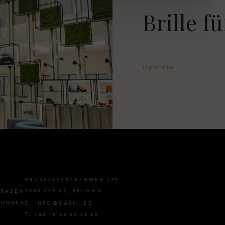
Brille f
Izipizi brille
BRUSSELSESTEENWEG 129
1980 ZEMST, BELGIEN
FRAGEN
GUNGEN
E. INFO@CARMI.BE
T. +32 (0)16 61 71 60