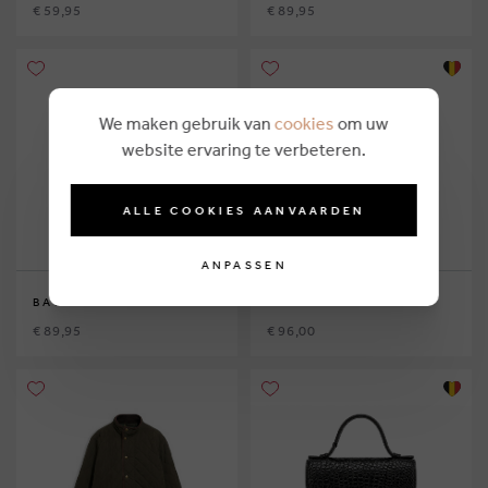
€ 59,95
€ 89,95
We maken gebruik van
cookies
om uw
website ervaring te verbeteren.
ALLE COOKIES AANVAARDEN
ANPASSEN
BARBOUR
AO76
€ 89,95
€ 96,00