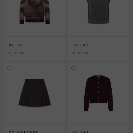
BY-BAR
BY-BAR
€ 159,95
€ 159,95
CO'COUTURE
BY-BAR