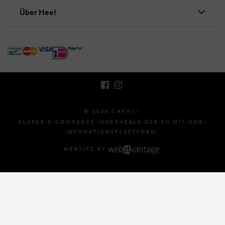
Über Hee!
BRUSSELSESTEENWEG 129
1980 ZEMST, BELGIEN
E. INFO@CARMI.BE
T. +32 (0)16 61 71 60
© 2026 CARMI -
KLARER E-COMMERCE INNERHEALB DER EU MIT ODR-
INFOMATIONSPLATTFORM.
WEBSITE BY