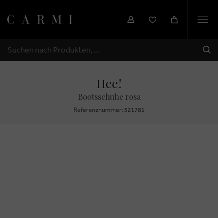
Togg
navi
SEN
SUCHEN
Hee!
Bootsschuhe rosa
Referenznummer: 521781