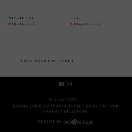
ATELIER 04
AGL
€ 59,25
€ 109,95
€ 183,75
€ 349,00
BRUSSELSESTEENWEG 129
1980 ZEMST, BELGIË
TERUG NAAR OVERZICHT
E. INFO@CARMI.BE
T. +32 (0)16 61 71 60
© 2026 CARMI -
DUIDELIJKE E-COMMERCE BINNEN DE EU MET ODR
INFORMATIEPLATFORM.
WEBSITE BY