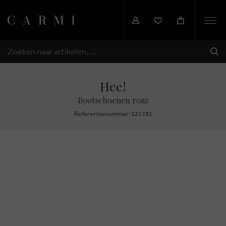
Togg
navi
VER
ZOEKEN
Hee!
Bootschoenen roze
Referentienummer: 521781