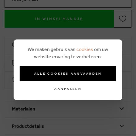
IN WINKELMANDJE
10% klantenkorting
We maken gebruik van
cookies
om uw
website ervaring te verbeteren.
Gratis levering vanaf €50 (2-4 werkdagen)
ALLE COOKIES AANVAARDEN
Veilig betalen via Worldline
AANPASSEN
Materialen
Productdetails