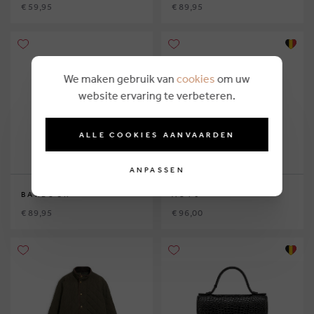
€ 59,95
€ 89,95
We maken gebruik van
cookies
om uw
website ervaring te verbeteren.
ALLE COOKIES AANVAARDEN
ANPASSEN
BARBOUR
AO76
€ 89,95
€ 96,00