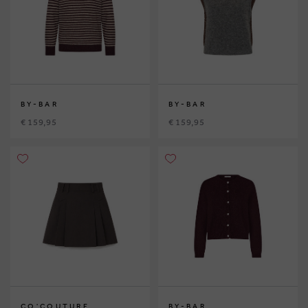
BY-BAR
BY-BAR
€ 159,95
€ 159,95
CO'COUTURE
BY-BAR