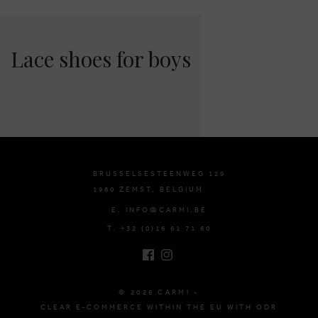
Lace shoes for boys
BRUSSELSESTEENWEG 129
1980 ZEMST, BELGIUM
E. INFO@CARMI.BE
T. +32 (0)16 61 71 60
© 2026 CARMI -
CLEAR E-COMMERCE WITHIN THE EU WITH ODR