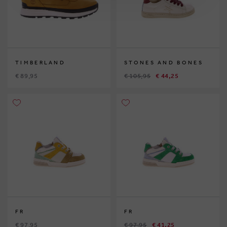
TIMBERLAND
STONES AND BONES
€ 89,95
€ 105,95
€ 44,25
FR
FR
€ 97,95
€ 97,95
€ 41,25