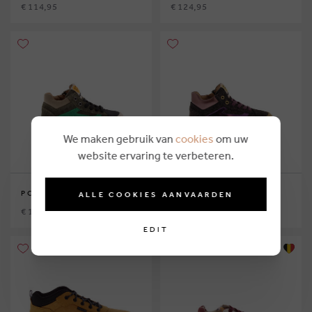
€ 114,95
€ 124,95
We maken gebruik van
cookies
om uw
website ervaring te verbeteren.
POLDINO
POLDINO
ALLE COOKIES AANVAARDEN
€ 119,95
€ 124,95
EDIT
Eco