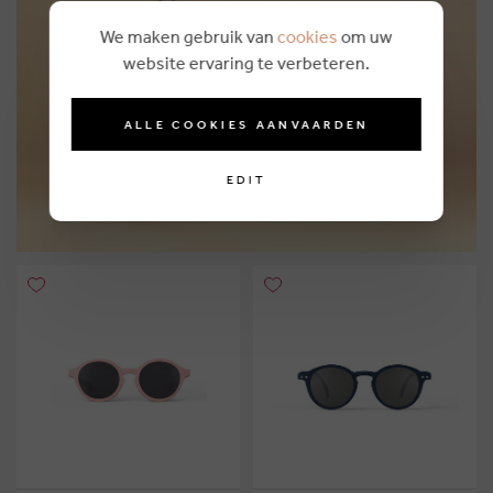
We maken gebruik van
cookies
om uw
Personal shopping
website ervaring te verbeteren.
MORE INFO
ALLE COOKIES AANVAARDEN
EDIT