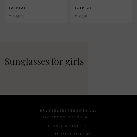
IZIPIZI
IZIPIZI
€ 30,00
€ 30,00
Sunglasses for girls
BRUSSELSESTEENWEG 129
1980 ZEMST, BELGIUM
E. INFO@CARMI.BE
T. +32 (0)16 61 71 60