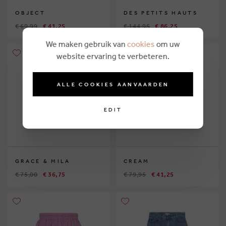
OBJECT
DES PETITS HAUTS
€ 69,99
€ 41,25
€ 144,95
€ 86,25
We maken gebruik van
cookies
om uw
website ervaring te verbeteren.
ALLE COOKIES AANVAARDEN
EDIT
GRACE & MILA
CREAM
€ 75,00
€ 36,75
€ 79,95
€ 41,25