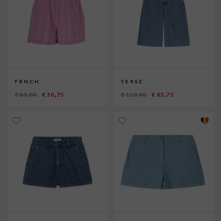
FRNCH
YERSE
€ 69,00
€ 36,75
€ 119,00
€ 63,75