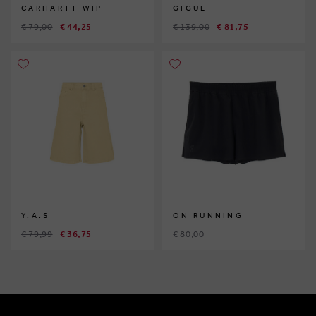
CARHARTT WIP
GIGUE
€ 79,00
€ 44,25
€ 139,00
€ 81,75
Y.A.S
ON RUNNING
€ 79,99
€ 36,75
€ 80,00