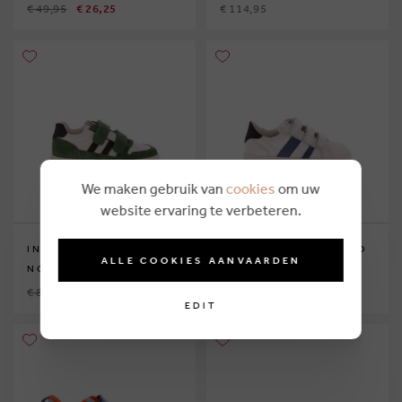
€ 49,95
€ 26,25
€ 114,95
We maken gebruik van
cookies
om uw
website ervaring te verbeteren.
INNOCENT SHOES JO
INNOCENT SHOES JO
ALLE COOKIES AANVAARDEN
NGENS
NGENS
€ 89,95
€ 41,25
€ 94,95
€ 36,75
EDIT