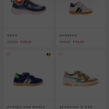
GEOX
SHOESME
€ 55,00
€ 29,25
€ 69,95
€ 41,25
STONES AND BONES
ZECCHINO D'ORO