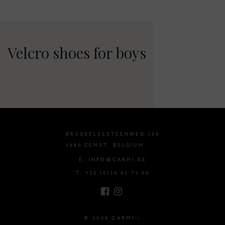
Velcro shoes for boys
BRUSSELSESTEENWEG 129
1980 ZEMST, BELGIUM
E. INFO@CARMI.BE
T. +32 (0)16 61 71 60
© 2026 CARMI -