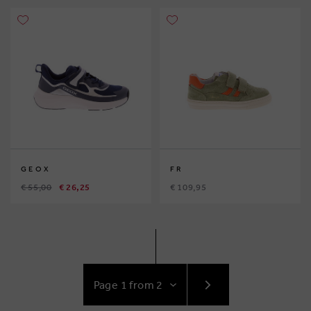
GEOX
FR
€ 55,00
€ 26,25
€ 109,95
GO
TO
NEXT
PAGE