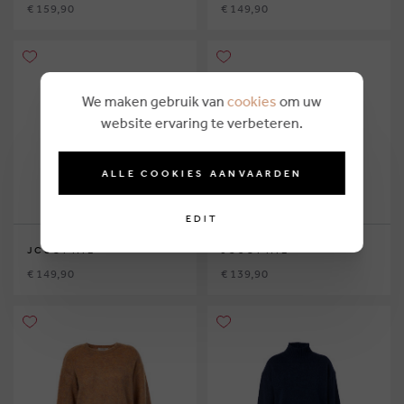
€ 159,90
€ 149,90
We maken gebruik van
cookies
om uw
website ervaring te verbeteren.
ALLE COOKIES AANVAARDEN
EDIT
JCSOPHIE
JCSOPHIE
€ 149,90
€ 139,90