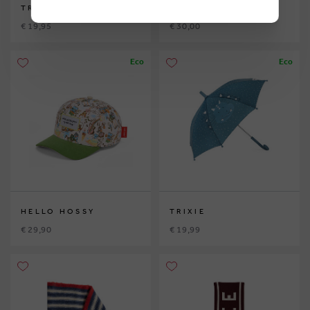
TRIXIE
IZIPIZI
€ 19,95
€ 30,00
Eco
Eco
HELLO HOSSY
TRIXIE
€ 29,90
€ 19,99