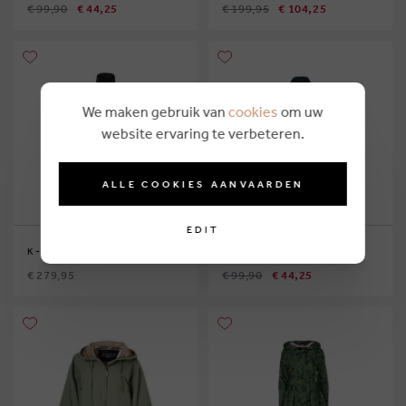
€ 99,90
€ 44,25
€ 199,95
€ 104,25
We maken gebruik van
cookies
om uw
website ervaring te verbeteren.
ALLE COOKIES AANVAARDEN
EDIT
K-WAY
RAINS
€ 279,95
€ 99,90
€ 44,25