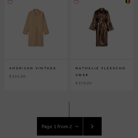
AMERICAN VINTAGE
NATHALIE VLEESCHO
UWER
€ 325,00
€ 379,00
GO
TO
NEXT
PAGE