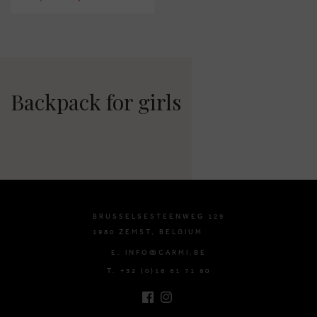
Backpack for girls
BRUSSELSESTEENWEG 129
1980 ZEMST, BELGIUM
E. INFO@CARMI.BE
T. +32 (0)16 61 71 60