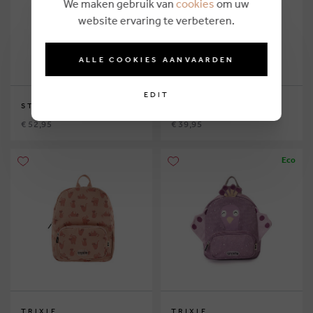
We maken gebruik van
cookies
om uw
website ervaring te verbeteren.
ALLE COOKIES AANVAARDEN
EDIT
STONES AND BONES
TRIXIE
€ 52,95
€ 39,95
Eco
TRIXIE
TRIXIE