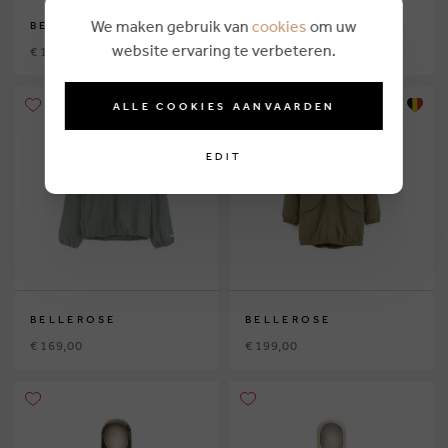
We maken gebruik van
cookies
om uw
BELLEROSE
BELLEROSE
website ervaring te verbeteren.
€ 189,00
€ 169,00
ALLE COOKIES AANVAARDEN
EDIT
BELLEROSE
BELLEROSE
€ 169,00
€ 199,00