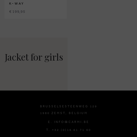
K-WAY
€ 199,95
Jacket for girls
BRUSSELSESTEENWEG 129
1980 ZEMST, BELGIUM
E. INFO@CARMI.BE
T. +32 (0)16 61 71 60