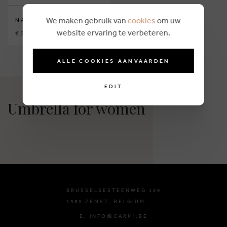
We maken gebruik van
cookies
om uw
NATHAN-BAUME
website ervaring te verbeteren.
€ 55,00
ALLE COOKIES AANVAARDEN
EDIT
Umbrella for women
BRUSSELSESTEENWEG 129
1980 ZEMST, BELGIUM
E. INFO@CARMI.BE