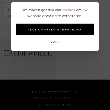
We maken gebruik van
cookies
om uw
RAINS
website ervaring te verbeteren.
€ 29,95
€ 15,00
ALLE COOKIES AANVAARDEN
EDIT
Hat for women
BRUSSELSESTEENWEG 129
1980 ZEMST, BELGIUM
E. INFO@CARMI.BE