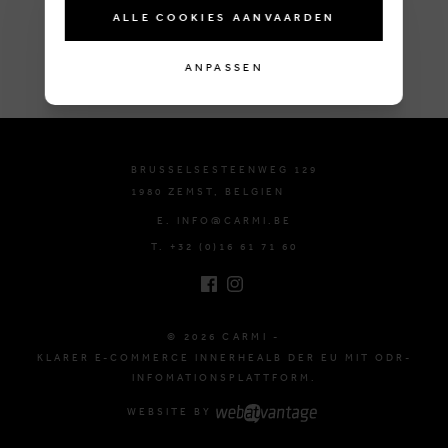
ALLE COOKIES AANVAARDEN
ANPASSEN
BRUSSELSESTEENWEG 129
1980 ZEMST, BELGIEN
E. INFO@CARMI.BE
T. +32 (0)16 61 71 60
© 2026 CARMI -
KLARER E-COMMERCE INNERHEALB DER EU MIT ODR-
INFOMATIONSPLATTFORM.
WEBSITE BY