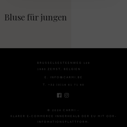
Bluse für jungen
BRUSSELSESTEENWEG 129
1980 ZEMST, BELGIEN
E. INFO@CARMI.BE
T. +32 (0)16 61 71 60
© 2026 CARMI -
KLARER E-COMMERCE INNERHEALB DER EU MIT ODR-
INFOMATIONSPLATTFORM.