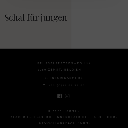
Schal für jungen
BRUSSELSESTEENWEG 129
1980 ZEMST, BELGIEN
E. INFO@CARMI.BE
T. +32 (0)16 61 71 60
© 2026 CARMI -
KLARER E-COMMERCE INNERHEALB DER EU MIT ODR-
INFOMATIONSPLATTFORM.