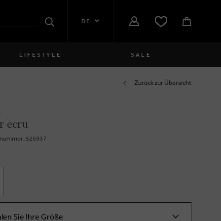
DE
Suchen
LIFESTYLE
SALE
Damen
Zurück zur Übersicht
i
close
Mädchen
r ecru
close
Jungen
znummer: 525937
close
Herren
close
len Sie Ihre Größe