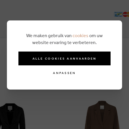
We maken gebruik van
cookies
om uw
website ervaring te verbeteren.
ALLE COOKIES AANVAARDEN
ANPASSEN