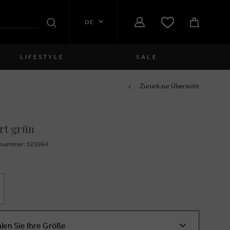
DE
Suchen
LIFESTYLE
SALE
Damen
Zurück zur Übersicht
i
close
Mädchen
rt grün
close
Jungen
znummer: 525964
close
Herren
close
len Sie Ihre Größe