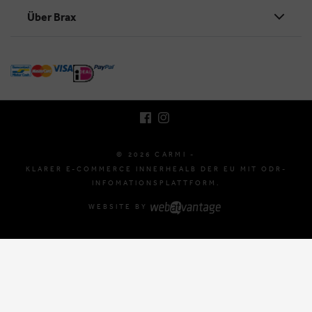
Über Brax
BRUSSELSESTEENWEG 129
1980 ZEMST, BELGIEN
E. INFO@CARMI.BE
T. +32 (0)16 61 71 60
© 2026 CARMI -
KLARER E-COMMERCE INNERHEALB DER EU MIT ODR-
INFOMATIONSPLATTFORM.
WEBSITE BY