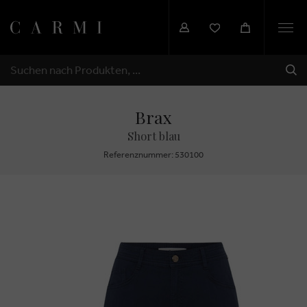
Togg
navi
SEN
SUCHEN
Brax
Short blau
Referenznummer: 530100