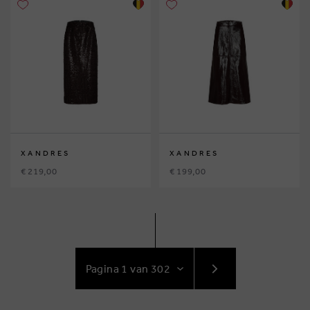
XANDRES
XANDRES
€ 219,00
€ 199,00
GA
NAAR
VOLGENDE
PAGINA