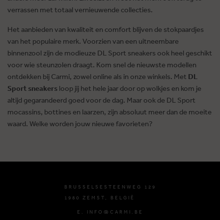
verrassen met totaal vernieuwende collecties.
Het aanbieden van kwaliteit en comfort blijven de stokpaardjes
van het populaire merk. Voorzien van een uitneembare
binnenzool zijn de modieuze DL Sport sneakers ook heel geschikt
voor wie steunzolen draagt. Kom snel de nieuwste modellen
ontdekken bij Carmi, zowel online als in onze winkels. Met
DL
Sport sneakers
loop jij het hele jaar door op wolkjes en kom je
altijd gegarandeerd goed voor de dag. Maar ook de DL Sport
mocassins, bottines en laarzen, zijn absoluut meer dan de moeite
waard. Welke worden jouw nieuwe favorieten?
BRUSSELSESTEENWEG 129
1980 ZEMST, BELGIË
E. INFO@CARMI.BE