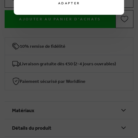
ADAPTER
AJOUTER AU PANIER D'ACHATS
10% remise de fidélité
Livraison gratuite dès €50 (2-4 jours ouvrables)
Paiement sécurisé par Worldline
Matériaux
Détails du produit