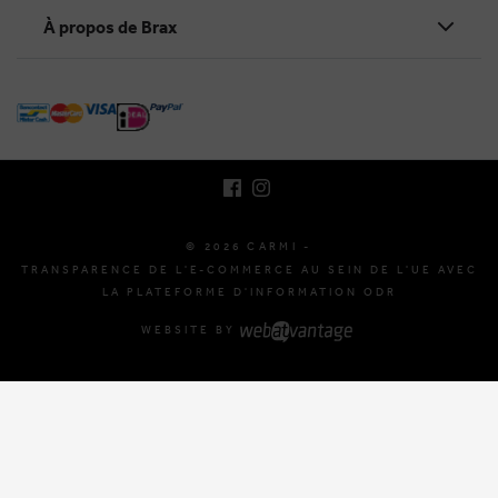
À propos de Brax
BRUSSELSESTEENWEG 129
1980 ZEMST, BELGIQUE
E. INFO@CARMI.BE
T. +32 (0)16 61 71 60
© 2026 CARMI -
TRANSPARENCE DE L'E-COMMERCE AU SEIN DE L'UE AVEC
LA PLATEFORME D'INFORMATION ODR
WEBSITE BY