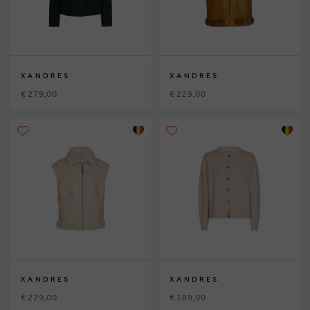
XANDRES
XANDRES
€ 279,00
€ 229,00
XANDRES
XANDRES
€ 229,00
€ 189,00