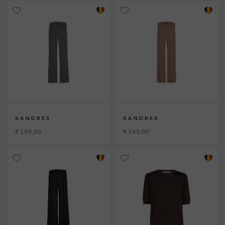
XANDRES
XANDRES
€ 169,00
€ 169,00