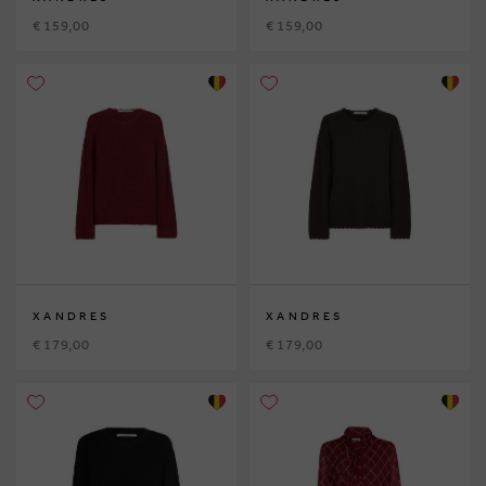
€ 159,00
€ 159,00
XANDRES
XANDRES
€ 179,00
€ 179,00