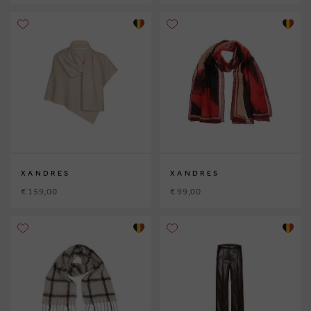
XANDRES
XANDRES
€ 159,00
€ 99,00