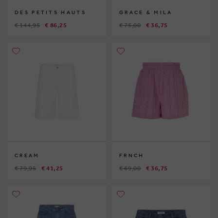
DES PETITS HAUTS
GRACE & MILA
€ 144,95
€ 86,25
€ 75,00
€ 36,75
CREAM
FRNCH
€ 79,95
€ 41,25
€ 69,00
€ 36,75