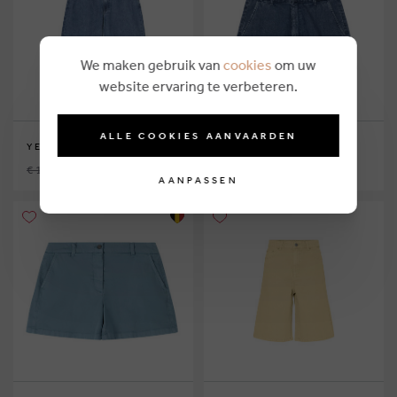
We maken gebruik van
cookies
om uw
website ervaring te verbeteren.
ALLE COOKIES AANVAARDEN
YERSE
CARHARTT WIP
€ 119,00
€ 63,75
€ 79,00
€ 44,25
AANPASSEN