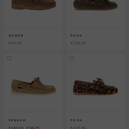
GABOR
POSA
€ 99,90
€ 229,95
SEBAGO
POSA
€ 169,95
€ 96,75
€ 249,95