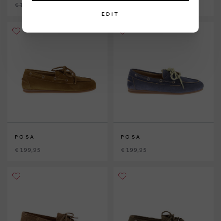
€ 124,95
€ 63,75
€ 189,95
EDIT
POSA
POSA
€ 199,95
€ 199,95