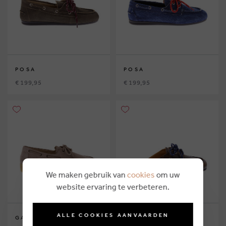
POSA
POSA
€ 199,95
€ 199,95
We maken gebruik van
cookies
om uw
website ervaring te verbeteren.
ALLE COOKIES AANVAARDEN
GABOR
POSA