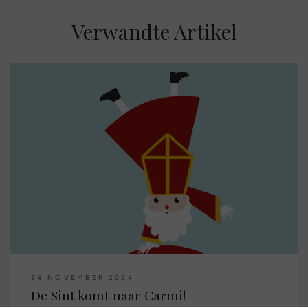
Verwandte Artikel
BRUSSELSESTEENWEG 129
1980 ZEMST, BELGIEN
E. INFO@CARMI.BE
T. +32 (0)16 61 71 60
© 2026 CARMI -
KLARER E-COMMERCE INNERHEALB DER EU MIT ODR-
INFOMATIONSPLATTFORM.
WEBSITE BY
14 NOVEMBER 2024
De Sint komt naar Carmi!