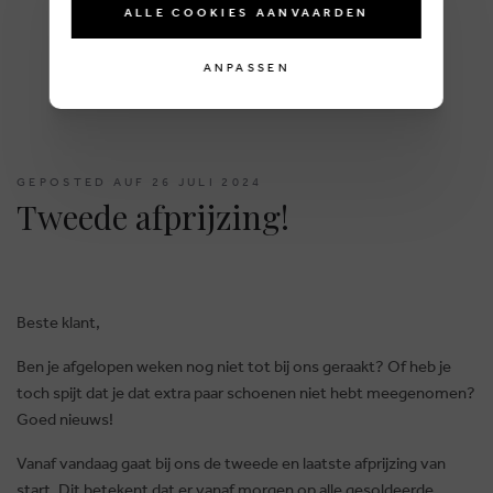
ALLE COOKIES AANVAARDEN
ANPASSEN
GEPOSTED AUF 26 JULI 2024
Tweede afprijzing!
Beste klant,
Ben je afgelopen weken nog niet tot bij ons geraakt? Of heb je
toch spijt dat je dat extra paar schoenen niet hebt meegenomen?
Goed nieuws!
Vanaf vandaag gaat bij ons de tweede en laatste afprijzing van
start. Dit betekent dat er vanaf morgen op alle gesoldeerde