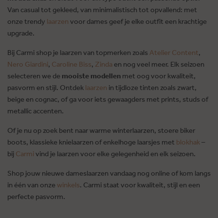
Van casual tot gekleed, van minimalistisch tot opvallend: met
onze trendy
laarzen
voor dames geef je elke outfit een krachtige
upgrade.
Bij Carmi shop je laarzen van topmerken zoals
Atelier Content
,
Nero Giardini
,
Caroline Biss
,
Zinda
en nog veel meer. Elk seizoen
selecteren we de
mooiste modellen
met oog voor kwaliteit,
pasvorm en stijl. Ontdek
laarzen
in tijdloze tinten zoals zwart,
beige en cognac, of ga voor iets gewaagders met prints, studs of
metallic accenten.
Of je nu op zoek bent naar warme winterlaarzen, stoere biker
boots, klassieke knielaarzen of enkelhoge laarsjes met
blokhak
–
bij
Carmi
vind je laarzen voor elke gelegenheid en elk seizoen.
Shop jouw nieuwe dameslaarzen vandaag nog online of kom langs
in één van onze
winkels
. Carmi staat voor kwaliteit, stijl en een
perfecte pasvorm.