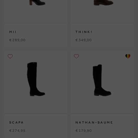
MII
THINK!
€ 289,00
€ 349,00
SCAPA
NATHAN-BAUME
€ 274,95
€ 179,90