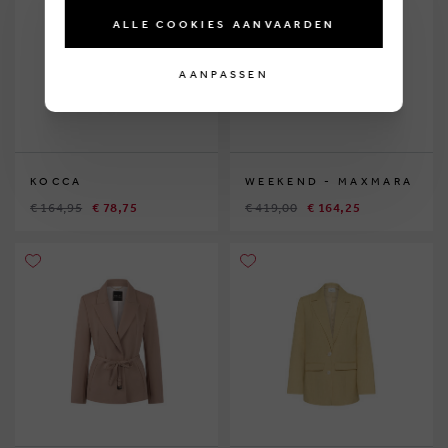
ALLE COOKIES AANVAARDEN
AANPASSEN
KOCCA
WEEKEND - MAXMARA
€ 164,95
€ 78,75
€ 419,00
€ 164,25