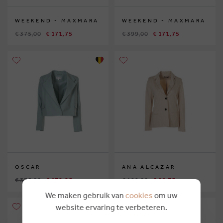
WEEKEND - MAXMARA
WEEKEND - MAXMARA
€ 375,00
€ 171,75
€ 399,00
€ 171,75
OSCAR
ANA ALCAZAR
€ 375,00
€ 179,25
€ 199,00
€ 96,75
We maken gebruik van
cookies
om uw
website ervaring te verbeteren.