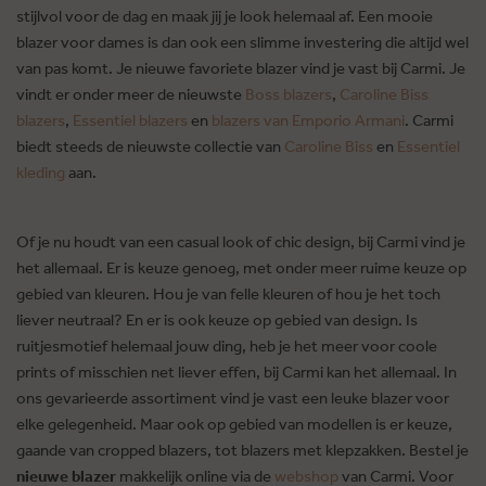
stijlvol voor de dag en maak jij je look helemaal af. Een mooie
blazer voor dames is dan ook een slimme investering die altijd wel
van pas komt. Je nieuwe favoriete blazer vind je vast bij Carmi. Je
vindt er onder meer de nieuwste
Boss blazers
,
Caroline Biss
blazers
,
Essentiel blazers
en
blazers van Emporio Armani
. Carmi
biedt steeds de nieuwste collectie van
Caroline Biss
en
Essentiel
kleding
aan.
Of je nu houdt van een casual look of chic design, bij Carmi vind je
het allemaal. Er is keuze genoeg, met onder meer ruime keuze op
gebied van kleuren. Hou je van felle kleuren of hou je het toch
liever neutraal? En er is ook keuze op gebied van design. Is
ruitjesmotief helemaal jouw ding, heb je het meer voor coole
prints of misschien net liever effen, bij Carmi kan het allemaal. In
ons gevarieerde assortiment vind je vast een leuke blazer voor
elke gelegenheid. Maar ook op gebied van modellen is er keuze,
gaande van cropped blazers, tot blazers met klepzakken. Bestel je
nieuwe blazer
makkelijk online via de
webshop
van Carmi. Voor