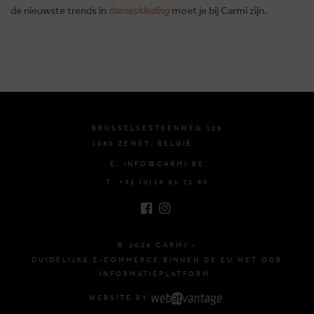
de nieuwste trends in
dameskleding
moet je bij Carmi zijn.
BRUSSELSESTEENWEG 129
1980 ZEMST, BELGIË
E. INFO@CARMI.BE
T. +32 (0)16 61 71 60
© 2026 CARMI -
DUIDELIJKE E-COMMERCE BINNEN DE EU MET ODR
INFORMATIEPLATFORM.
WEBSITE BY