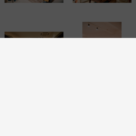
© 2026 CARMI -
KLARER E-COMMERCE INNERHEALB DER EU MIT ODR-
INFOMATIONSPLATTFORM.
WEBSITE BY