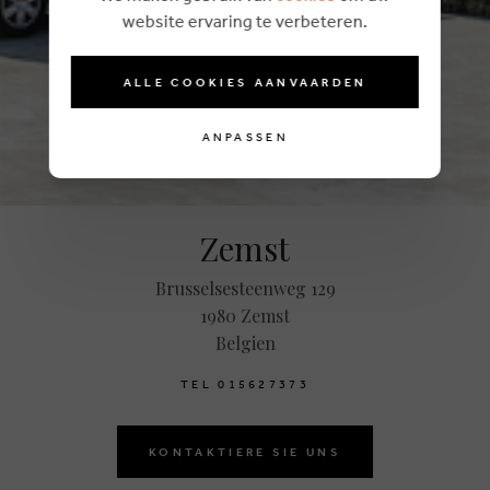
website ervaring te verbeteren.
ALLE COOKIES AANVAARDEN
ANPASSEN
Zemst
Brusselsesteenweg 129
1980 Zemst
Belgien
T
E
L
0
1
5
6
2
7
3
7
3
KONTAKTIERE SIE UNS