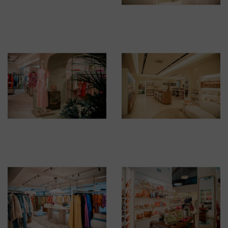
BRUSSELSESTEENWEG 129
1980 ZEMST, BELGIEN
E. INFO@CARMI.BE
T. +32 (0)16 61 71 60